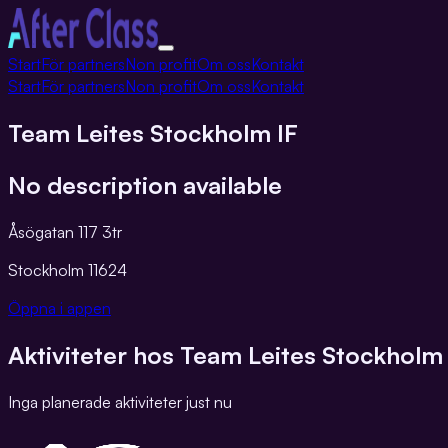
Växla
Start
För partners
Non profit
Om oss
Kontakt
navigation
Start
För partners
Non profit
Om oss
Kontakt
Team Leites Stockholm IF
No description available
Åsögatan 117 3tr
Stockholm
11624
Öppna i appen
Aktiviteter hos
Team Leites Stockholm 
Inga planerade aktiviteter just nu