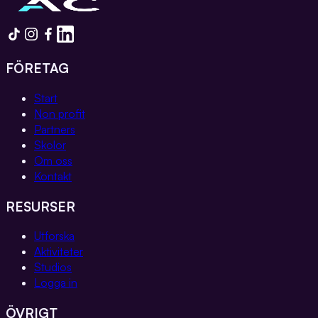
FÖRETAG
Start
Non profit
Partners
Skolor
Om oss
Kontakt
RESURSER
Utforska
Aktiviteter
Studios
Logga in
ÖVRIGT