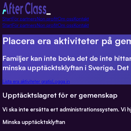
Växla
Start
För partners
Non profit
Om oss
Kontakt
navigation
Start
För partners
Non profit
Om oss
Kontakt
Placera era aktiviteter på g
Familjer kan inte boka det de inte hitta
minska upptäcktsklyftan i Sverige. Det ä
Lista era aktiviteter gratis
Logga in
Upptäcktslagret för er gemenskap
Vi ska inte ersätta ert administrationssystem. Vi hjä
Minska upptäcktsklyftan