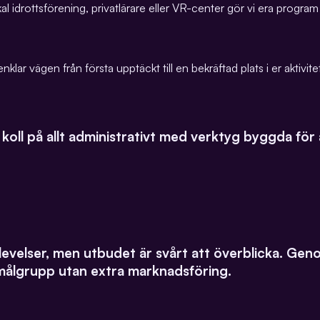
okal idrottsförening, privatlärare eller VR-center gör vi era progr
nklar vägen från första upptäckt till en bekräftad plats i er aktivite
 koll på allt administrativt med verktyg byggda för
velser, men utbudet är svårt att överblicka. Genom at
t målgrupp utan extra marknadsföring.