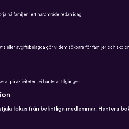
örja nå familjer i ert närområde redan idag.
ratis eller avgiftsbelagda gör vi dem sökbara för familjer och skolor
rar på aktiviteten; vi hanterar tillgången
tion
 stjäla fokus från befintliga medlemmar. Hantera bo