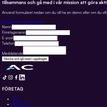
tillsammans och gå med i vår mission att göra aktiv
Använd formuläret nedan om du vill ha en demo eller om du vill a
Skapa ert gratis konto nu
Namn
Företagsnamn
E-post
Telefon
Meddelande
Skicka och gå med i uppdraget
FÖRETAG
Start
Non profit