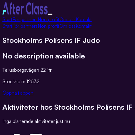
Växla
Start
För partners
Non profit
Om oss
Kontakt
navigation
Start
För partners
Non profit
Om oss
Kontakt
Stockholms Polisens IF Judo
No description available
Tellusborgsvägen 22 1tr
Stockholm
12632
Öppna i appen
Aktiviteter hos
Stockholms Polisens IF
Inga planerade aktiviteter just nu