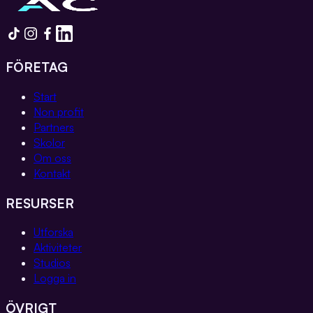
FÖRETAG
Start
Non profit
Partners
Skolor
Om oss
Kontakt
RESURSER
Utforska
Aktiviteter
Studios
Logga in
ÖVRIGT