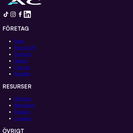
FÖRETAG
Start
Non profit
Partners
Skolor
Om oss
Kontakt
RESURSER
Utforska
Aktiviteter
Studios
Logga in
ÖVRIGT