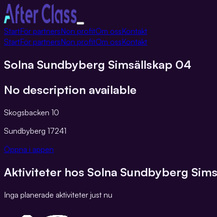
Växla
Start
För partners
Non profit
Om oss
Kontakt
navigation
Start
För partners
Non profit
Om oss
Kontakt
Solna Sundbyberg Simsällskap 04
No description available
Skogsbacken 10
Sundbyberg
17241
Öppna i appen
Aktiviteter hos
Solna Sundbyberg Sims
Inga planerade aktiviteter just nu