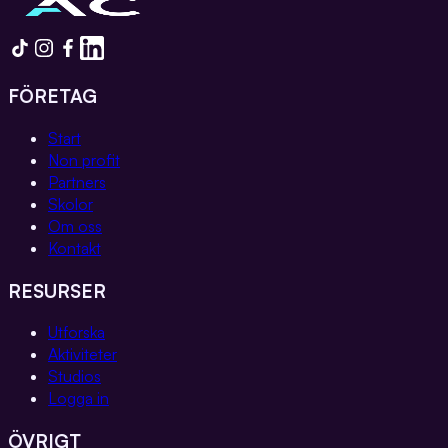
FÖRETAG
Start
Non profit
Partners
Skolor
Om oss
Kontakt
RESURSER
Utforska
Aktiviteter
Studios
Logga in
ÖVRIGT