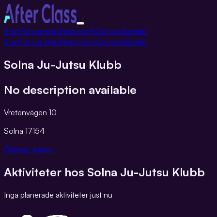
Växla
Start
För partners
Non profit
Om oss
Kontakt
navigation
Start
För partners
Non profit
Om oss
Kontakt
Solna Ju-Jutsu Klubb
No description available
Vretenvägen 10
Solna
17154
Öppna i appen
Aktiviteter hos
Solna Ju-Jutsu Klubb
Inga planerade aktiviteter just nu