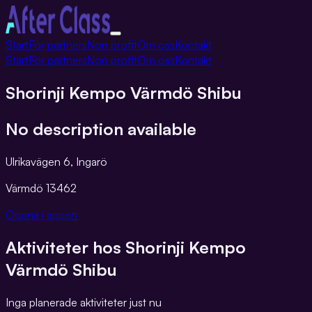
Växla
Start
För partners
Non profit
Om oss
Kontakt
navigation
Start
För partners
Non profit
Om oss
Kontakt
Shorinji Kempo Värmdö Shibu
No description available
Ulrikavägen 6, Ingarö
Värmdö
13462
Öppna i appen
Aktiviteter hos
Shorinji Kempo
Värmdö Shibu
Inga planerade aktiviteter just nu