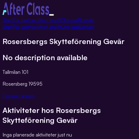
Växla
Start
För partners
Non profit
Om oss
Kontakt
navigation
Start
För partners
Non profit
Om oss
Kontakt
Rosersbergs Skytteförening Gevär
No description available
Tallmilan 101
Rosersberg
19595
Öppna i appen
Aktiviteter hos
Rosersbergs
Skytteförening Gevär
Inga planerade aktiviteter just nu