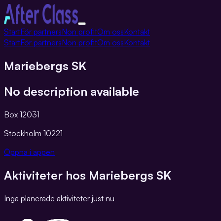
Växla
Start
För partners
Non profit
Om oss
Kontakt
navigation
Start
För partners
Non profit
Om oss
Kontakt
Mariebergs SK
No description available
Box 12031
Stockholm
10221
Öppna i appen
Aktiviteter hos
Mariebergs SK
Inga planerade aktiviteter just nu