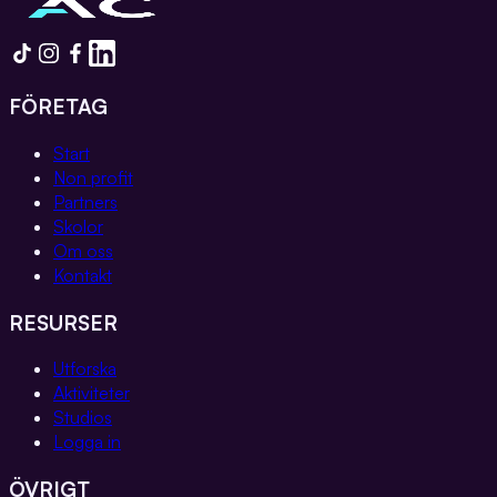
FÖRETAG
Start
Non profit
Partners
Skolor
Om oss
Kontakt
RESURSER
Utforska
Aktiviteter
Studios
Logga in
ÖVRIGT