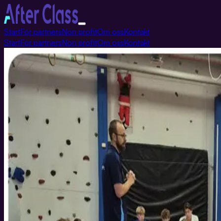
Växla
Start
För partners
Non profit
Om oss
Kontakt
navigation
Start
För partners
Non profit
Om oss
Kontakt