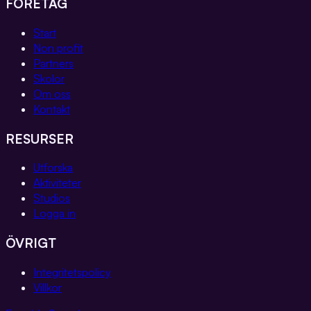
FÖRETAG
Start
Non profit
Partners
Skolor
Om oss
Kontakt
RESURSER
Utforska
Aktiviteter
Studios
Logga in
ÖVRIGT
Integritetspolicy
Villkor