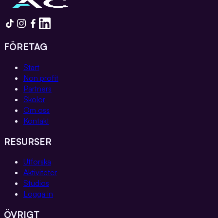
FÖRETAG
Start
Non profit
Partners
Skolor
Om oss
Kontakt
RESURSER
Utforska
Aktiviteter
Studios
Logga in
ÖVRIGT