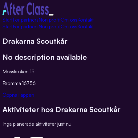
Växla
Start
För partners
Non profit
Om oss
Kontakt
navigation
Start
För partners
Non profit
Om oss
Kontakt
Drakarna Scoutkår
No description available
Mosskroken 15
Bromma
16756
Öppna i appen
Aktiviteter hos
Drakarna Scoutkår
Inga planerade aktiviteter just nu